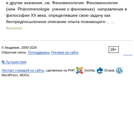
и другие значения, см. Феноменология. Феноменология
(нем. Phänomenologie учение о феноменах) направление в
философии XX века, определявшее свою задачу как
беспредпосылочное описание опыта познающего… …
Википедия
© Академик, 2000-2026
18+
Обратная связь:
Техподдержка
,
Реклама на сайте
👣 Путешествия
Экспорт словарей на сайты
, сделанные на PHP,
Joomla,
Drupal,
WordPress, MODx.