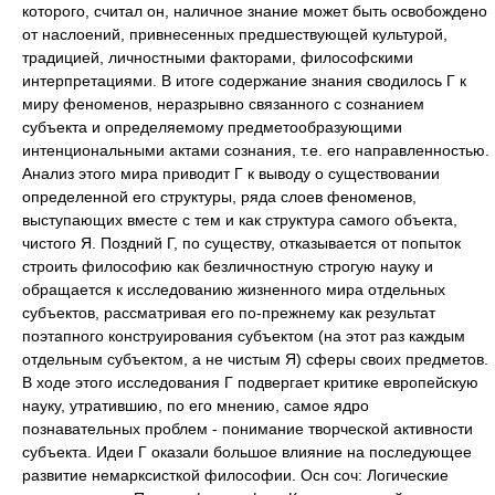
которого, считал он, наличное знание может быть освобождено
от наслоений, привнесенных предшествующей культурой,
традицией, личностными факторами, философскими
интерпретациями. В итоге содержание знания сводилось Г к
миру феноменов, неразрывно связанного с сознанием
субъекта и определяемому предметообразующими
интенциональными актами сознания, т.е. его направленностью.
Анализ этого мира приводит Г к выводу о существовании
определенной его структуры, ряда слоев феноменов,
выступающих вместе с тем и как структура самого объекта,
чистого Я. Поздний Г, по существу, отказывается от попыток
строить философию как безличностную строгую науку и
обращается к исследованию жизненного мира отдельных
субъектов, рассматривая его по-прежнему как результат
поэтапного конструирования субъектом (на этот раз каждым
отдельным субъектом, а не чистым Я) сферы своих предметов.
В ходе этого исследования Г подвергает критике европейскую
науку, утратившию, по его мнению, самое ядро
познавательных проблем - понимание творческой активности
субъекта. Идеи Г оказали большое влияние на последующее
развитие немарксисткой философии. Осн соч: Логические