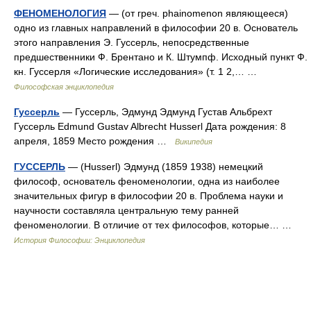
ФЕНОМЕНОЛОГИЯ
— (от греч. phainomenon являющееся)
одно из главных направлений в философии 20 в. Основатель
этого направления Э. Гуссерль, непосредственные
предшественники Ф. Брентано и К. Штумпф. Исходный пункт Ф.
кн. Гуссерля «Логические исследования» (т. 1 2,… …
Философская энциклопедия
Гуссерль
— Гуссерль, Эдмунд Эдмунд Густав Альбрехт
Гуссерль Edmund Gustav Albrecht Husserl Дата рождения: 8
апреля, 1859 Место рождения …
Википедия
ГУССЕРЛЬ
— (Husserl) Эдмунд (1859 1938) немецкий
философ, основатель феноменологии, одна из наиболее
значительных фигур в философии 20 в. Проблема науки и
научности составляла центральную тему ранней
феноменологии. В отличие от тех философов, которые… …
История Философии: Энциклопедия