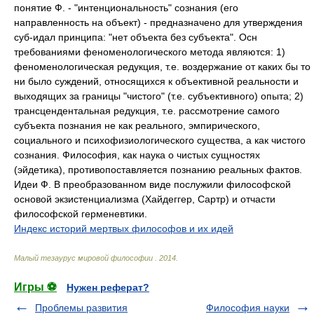
понятие Ф. - "интенциональность" сознания (его
направленность на объект) - предназначено для утверждения
суб-идал принципа: "нет объекта без субъекта". Осн
требованиями феноменологического метода являются: 1)
феноменологическая редукция, т.е. воздержание от каких бы то
ни было суждений, относящихся к объективной реальности и
выходящих за границы "чистого" (т.е. субъективного) опыта; 2)
трансцендентальная редукция, т.е. рассмотрение самого
субъекта познания не как реального, эмпирического,
социального и психофизиологического существа, а как чистого
сознания. Философия, как наука о чистых сущностях
(эйдетика), противопоставляется познанию реальных фактов.
Идеи Ф. В преобразованном виде послужили философской
основой экзистенциализма (Хайдеггер, Сартр) и отчасти
философской герменевтики.
Индекс историй мертвых философов и их идей
Малый тезаурус мировой философии
.
2014
.
Игры ⚽
Нужен реферат?
Проблемы развития
Философия науки